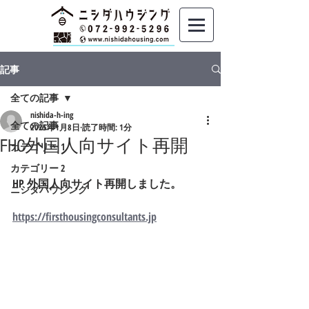
記事
全ての記事
nishida-h-ing
全ての記事
2025年1月8日
読了時間: 1分
FHC外国人向サイト再開
カテゴリー 1
カテゴリー 2
HP 外国人向サイト再開しました。
ニシダハウジング
https://firsthousingconsultants.jp