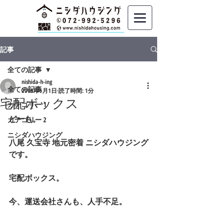
記事
全ての記事
nishida-h-ing
全ての記事
2019年6月1日
読了時間: 1分
宅配ボックス
カテゴリー 1
どーも。
カテゴリー 2
ニシダハウジング
八尾 久宝寺 地元密着 ニシダハウジング
です。
宅配ボックス。
今、運送会社さんも、人手不足。