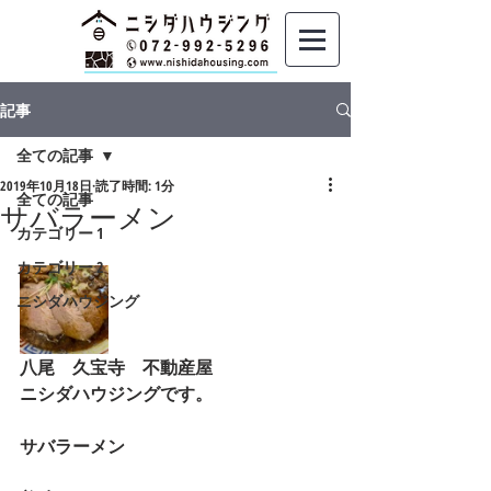
記事
全ての記事
2019年10月18日
読了時間: 1分
全ての記事
サバラーメン
カテゴリー 1
カテゴリー 2
ニシダハウジング
八尾　久宝寺　不動産屋
ニシダハウジングです。
サバラーメン