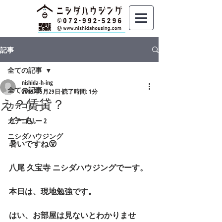
記事
全ての記事
nishida-h-ing
全ての記事
2019年5月29日
読了時間: 1分
え？賃貸？
カテゴリー 1
どーも。
カテゴリー 2
ニシダハウジング
暑いですね😵
八尾 久宝寺 ニシダハウジングでーす。
本日は、現地勉強です。
はい、お部屋は見ないとわかりませ